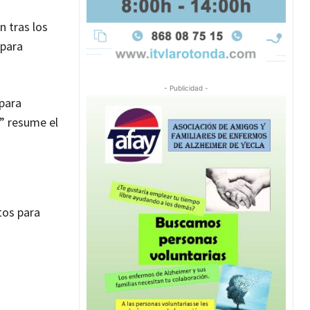
n tras los
 para
- Publicidad -
 para
s” resume el
tos para