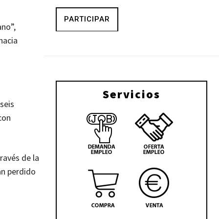
PARTICIPAR
ano”,
hacia
Servicios
seis
con
ravés de la
an perdido