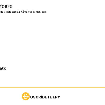
MORPG
 la vieja escuela ¡Cómo los de antes, pero
ato
USCRÍBETE EPY