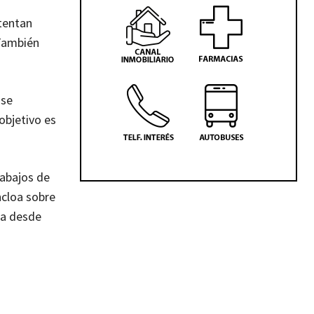
tentan
 También
 se
objetivo es
rabajos de
ncloa sobre
ia desde