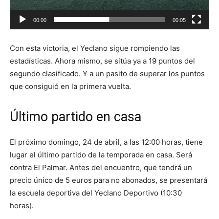
u
c
00:00
00:05
t
o
Con esta victoria, el Yeclano sigue rompiendo las
r
estadísticas. Ahora mismo, se sitúa ya a 19 puntos del
d
segundo clasificado. Y a un pasito de superar los puntos
e
que consiguió en la primera vuelta.
v
í
Último partido en casa
d
e
o
El próximo domingo, 24 de abril, a las 12:00 horas, tiene
lugar el último partido de la temporada en casa. Será
contra El Palmar. Antes del encuentro, que tendrá un
precio único de 5 euros para no abonados, se presentará
la escuela deportiva del Yeclano Deportivo (10:30
horas).