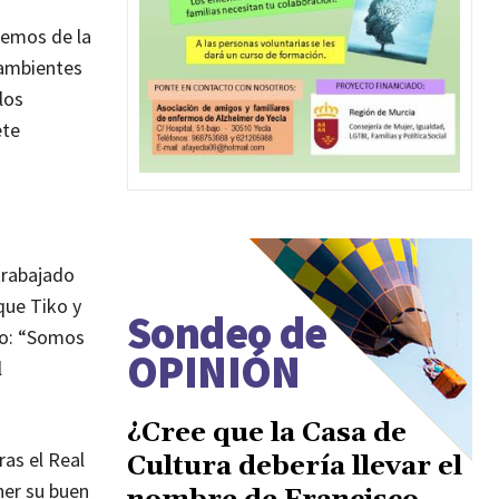
abemos de la
 ambientes
los
ete
trabajado
que Tiko y
Sondeo de
lio: “Somos
OPINIÓN
l
¿Cree que la Casa de
as el Real
Cultura debería llevar el
ner su buen