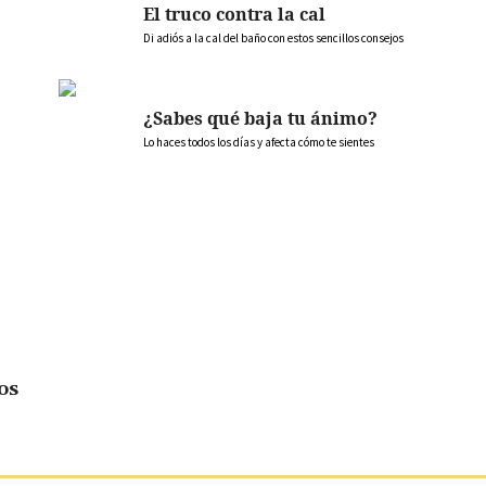
El truco contra la cal
Di adiós a la cal del baño con estos sencillos consejos
¿Sabes qué baja tu ánimo?
Lo haces todos los días y afecta cómo te sientes
os