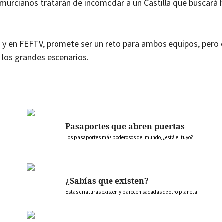
s murcianos tratarán de incomodar a un Castilla que buscará
V y en FEFTV, promete ser un reto para ambos equipos, pero 
los grandes escenarios.
Pasaportes que abren puertas
Los pasaportes más poderosos del mundo, ¿está el tuyo?
¿Sabías que existen?
Estas criaturas existen y parecen sacadas de otro planeta