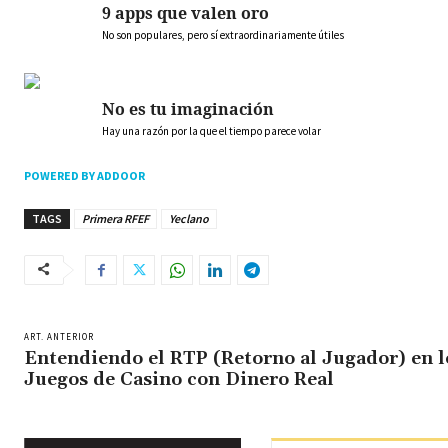
9 apps que valen oro
No son populares, pero sí extraordinariamente útiles
No es tu imaginación
Hay una razón por la que el tiempo parece volar
POWERED BY ADDOOR
TAGS
Primera RFEF
Yeclano
ART. ANTERIOR
Entendiendo el RTP (Retorno al Jugador) en l
Juegos de Casino con Dinero Real