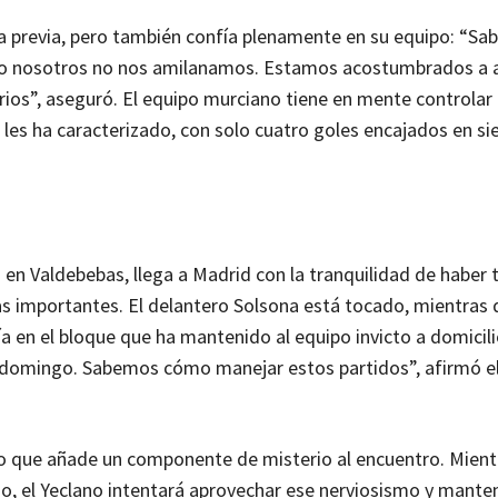
n la previa, pero también confía plenamente en su equipo: “S
, pero nosotros no nos amilanamos. Estamos acostumbrados a
os”, aseguró. El equipo murciano tiene en mente controlar 
 les ha caracterizado, con solo cuatro goles encajados en si
 en Valdebebas, llega a Madrid con la tranquilidad de haber 
as importantes. El delantero Solsona está tocado, mientras 
ía en el bloque que ha mantenido al equipo invicto a domici
te domingo. Sabemos cómo manejar estos partidos”, afirmó e
lo que añade un componente de misterio al encuentro. Mientr
nso, el Yeclano intentará aprovechar ese nerviosismo y mante