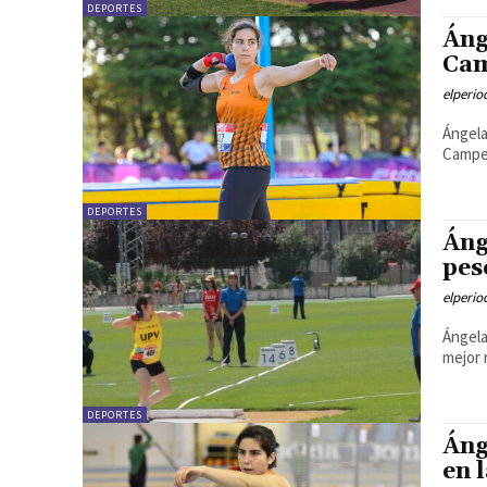
DEPORTES
Áng
Cam
elperi
Ángela
Campe
DEPORTES
Áng
pes
elperi
Ángela
mejor 
DEPORTES
Áng
en 