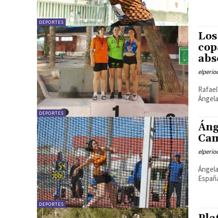
DEPORTES
Los
cop
abs
elperi
Rafael
Ángela
DEPORTES
Áng
Cam
elperi
Ángela
España
DEPORTES