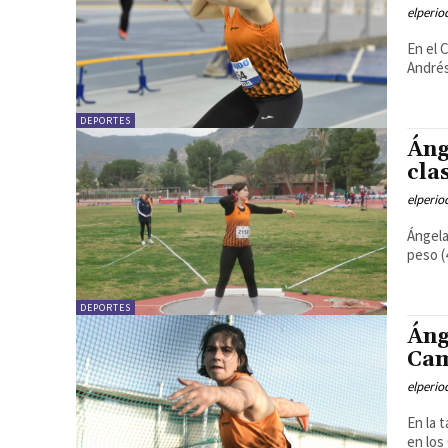
elperi
En el 
Andrés
DEPORTES
Áng
cla
elperi
Ángela
peso (
DEPORTES
Áng
Cam
elperi
En la 
en los