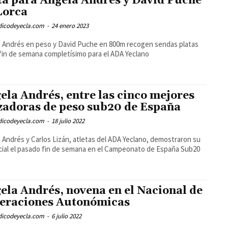
ta para Ángela Andrés y David Puche
Lorca
odicodeyecla.com
-
24 enero 2023
 Andrés en peso y David Puche en 800m recogen sendas platas
fin de semana completísimo para el ADA Yeclano
ela Andrés, entre las cinco mejores
zadoras de peso sub20 de España
odicodeyecla.com
-
18 julio 2022
 Andrés y Carlos Lizán, atletas del ADA Yeclano, demostraron su
ial el pasado fin de semana en el Campeonato de España Sub20
ela Andrés, novena en el Nacional de
eraciones Autonómicas
odicodeyecla.com
-
6 julio 2022