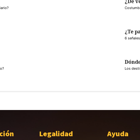
¿De v
iario?
Costumbr
¿Te p
6 señales
Dónde
vo?
Los desti
ción
Legalidad
Ayuda