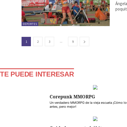
Ángela
poquit
DEPORTES
...
1
2
3
9
TE PUEDE INTERESAR
Corepunk MMORPG
Un verdadero MMORPG de la vieja escuela ¡Cómo lo
antes, pero mejor!