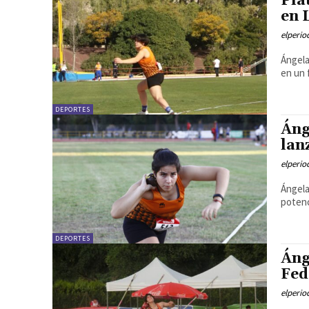
Pla
en 
elperi
Ángela
en un 
DEPORTES
Áng
lan
elperi
Ángela
potenc
DEPORTES
Áng
Fed
elperi