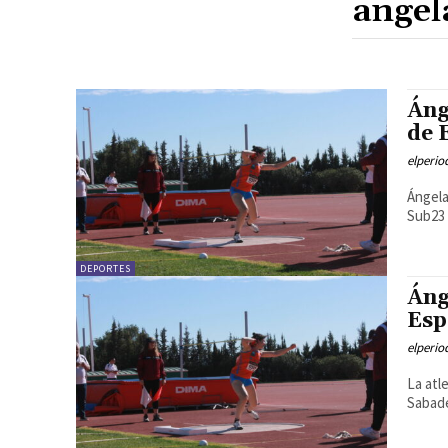
Áng
de 
elperi
Ángela
Sub23 
DEPORTES
Áng
Esp
elperi
La atl
Sabade