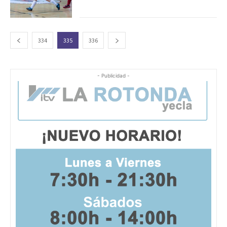
334
335
336
- Publicidad -