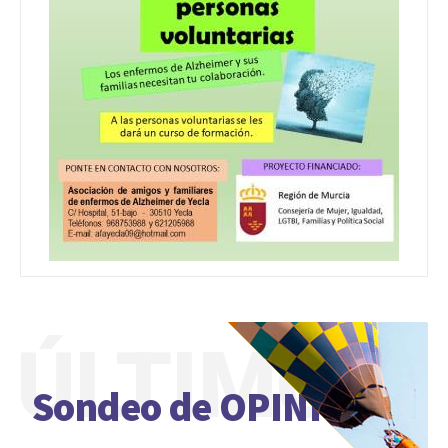
ÚLTIMO
Sondeo de OPINIÓN