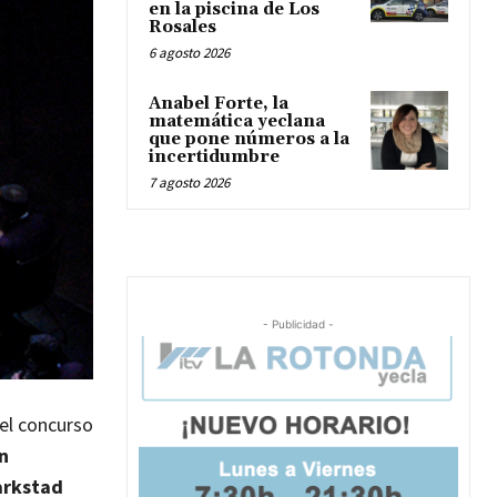
en la piscina de Los
Rosales
6 agosto 2026
Anabel Forte, la
matemática yeclana
que pone números a la
incertidumbre
7 agosto 2026
- Publicidad -
 el concurso
n
arkstad