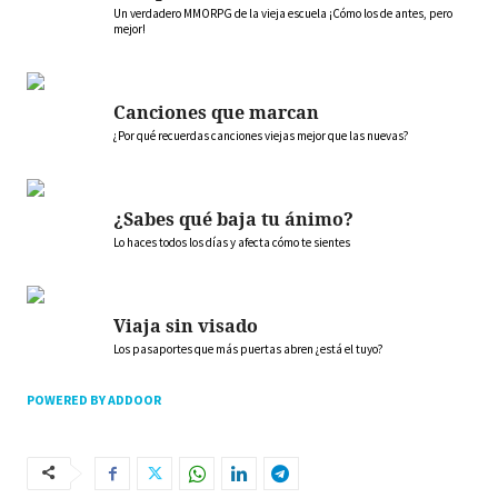
Un verdadero MMORPG de la vieja escuela ¡Cómo los de antes, pero
mejor!
Canciones que marcan
¿Por qué recuerdas canciones viejas mejor que las nuevas?
¿Sabes qué baja tu ánimo?
Lo haces todos los días y afecta cómo te sientes
Viaja sin visado
Los pasaportes que más puertas abren ¿está el tuyo?
POWERED BY ADDOOR