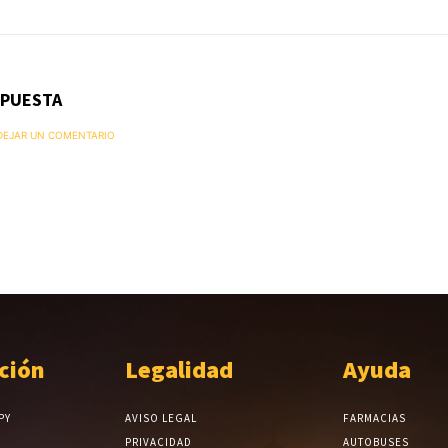
SPUESTA
 DEJAR UN COMENTARIO
ción
Legalidad
Ayuda
PY
AVISO LEGAL
FARMACIAS
PRIVACIDAD
AUTOBUSES