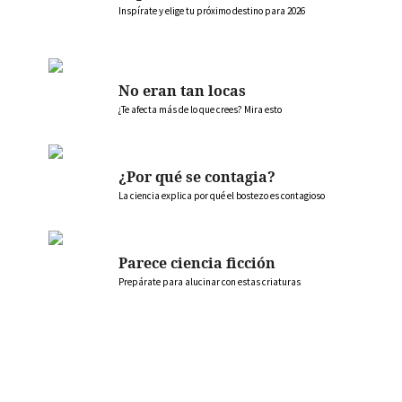
Inspírate y elige tu próximo destino para 2026
No eran tan locas
¿Te afecta más de lo que crees? Mira esto
¿Por qué se contagia?
La ciencia explica por qué el bostezo es contagioso
Parece ciencia ficción
Prepárate para alucinar con estas criaturas