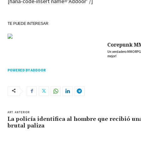
[hana-code-insert name=’Addoor’ /]
TE PUEDE INTERESAR
Corepunk M
Un verdadero MMORPG de
mejor!
POWERED BY ADDOOR
ART. ANTERIOR
La policía identifica al hombre que recibió un
brutal paliza