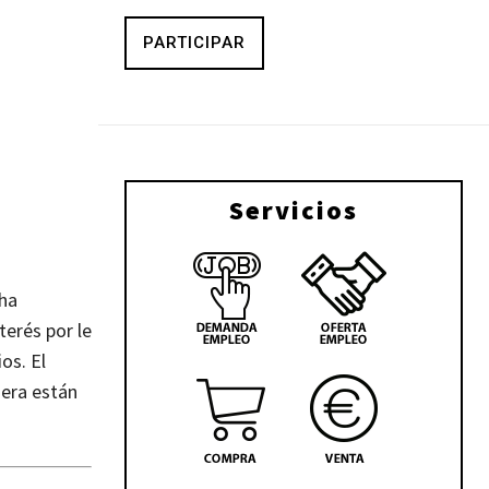
PARTICIPAR
Servicios
 ha
erés por le
os. El
mera están