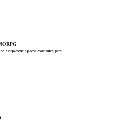
MORPG
 la vieja escuela ¡Cómo los de antes, pero
a