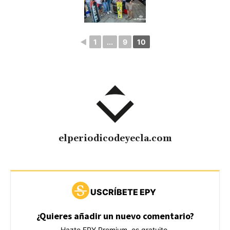
◄
1
...
9
10
elperiodicodeyecla.com
USCRÍBETE EPY
¿Quieres añadir un nuevo comentario?
Hazte EPY Premium, es gratuito.