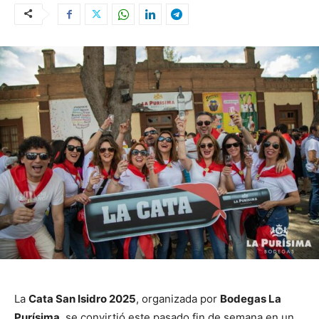
La
Cata San Isidro 2025
, organizada por
Bodegas La
Purísima
, se convirtió este pasado fin de semana en un