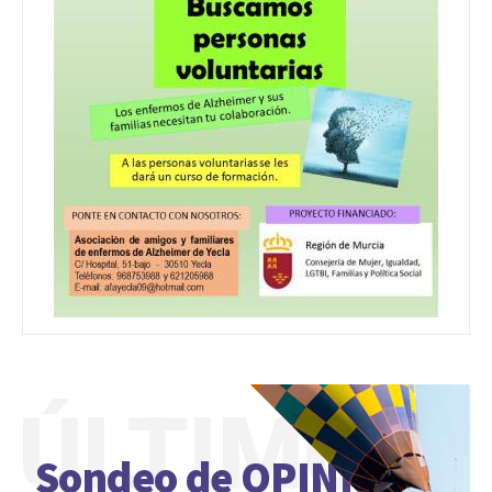
ÚLTIMO
Sondeo de OPINIÓN