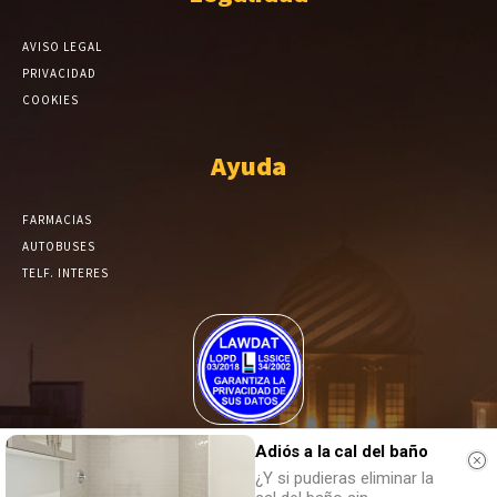
AVISO LEGAL
PRIVACIDAD
COOKIES
Ayuda
FARMACIAS
AUTOBUSES
TELF. INTERES
El Periódico de Yecla alcanza un grado más de compromiso en el
Adiós a la cal del baño
tratamiento de sus datos.
¿Y si pudieras eliminar la