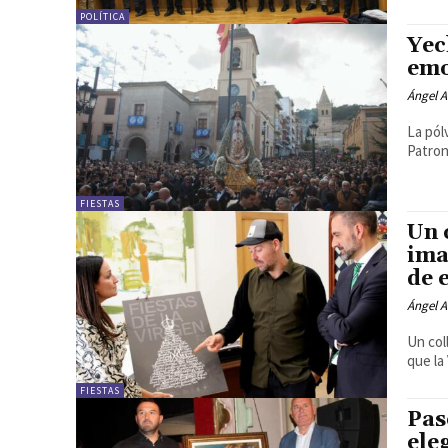
POLÍTICA
Yec
emo
Ángel A
La pól
Patron
FIESTAS
Un 
ima
de 
Ángel A
Un col
que la 
FIESTAS
Pas
ele