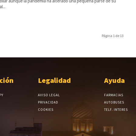
ollar aunque la pandemia ha alterado una pequeña parte de su
l...
Página 1 de 13
ción
Legalidad
Ayuda
PY
AVISO LEGAL
FARMACIAS
PRIVACIDAD
AUTOBUSES
COOKIES
TELF. INTERES