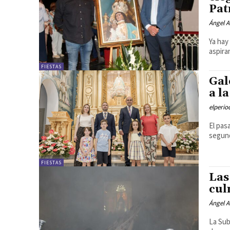
Pat
Ángel A
Ya hay
aspira
FIESTAS
Gal
a l
elperi
El pas
segund
FIESTAS
Las
cul
Ángel A
La Sub