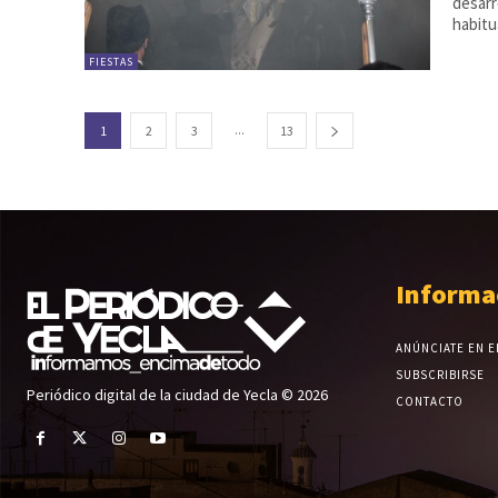
desarr
habitua
FIESTAS
...
1
2
3
13
Informa
ANÚNCIATE EN E
SUBSCRIBIRSE
Periódico digital de la ciudad de Yecla © 2026
CONTACTO