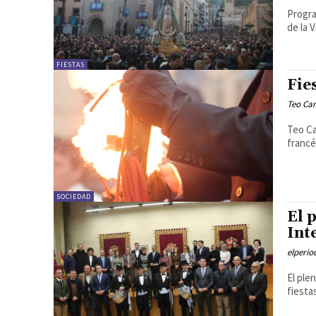
Progra
de la 
FIESTAS
Fie
Teo Ca
Teo Ca
francé
SOCIEDAD
El 
Int
elperi
El ple
fiesta