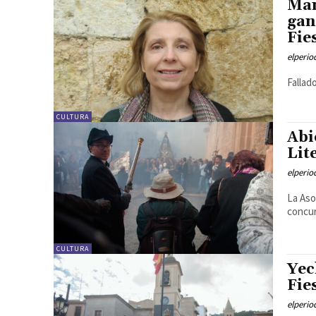
Man
gan
Fie
elperi
Fallad
CULTURA
Abi
Lit
elperi
La Aso
concur
CULTURA
Yec
Fie
elperi