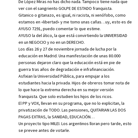
De López Miras no has dicho nada. Tampoco tiene nada que
ver con el sangriento GOLPE DE ESTADO franquista.
Gitanico o gitanazo, es igual, ni racista, ni xenófobo, como
estamos en «libertad» y me tomo unas cañas…uy, esto es de
AYUSO 7291, puedo comentar lo que estime.
AYUSO la del ático, la que está convirtiendo la UNIVERSIDAD
en un NEGOCIO y no en un DERECHO.
Los días 26 y 27 de noviembre jornada de lucha por la
educación en Madrid. Una manifestación de unas 80.000
personas dejaron claro que la educación está en pie de
guerra tras años de degradación e infrafinanciación.
Asfixian la Universidad Pública, para empujar a los
estudiantes hacia la privada. Hijos de obreros tomar nota de
lo que hace la extrema derecha en su mejor versión
franquista. Que solo estudien los hijos de los ricos.
El PP y VOX, llevan en su programa, que no lo explicitan, la
privatización de TODO. Las pensiones, QUITARIAN LAS DOS
PAGAS EXTRAS, la SANIDAD, EDUCACIÓN…
Un proyecto tipo MILEI. Los argentinos lloran pero tarde, esto
se prevee antes de votarle.