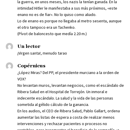
la guerra, en unos meses, los nazis la tenían ganada. En la
intimidad Hitler le manifestaba a sus más próximos, «este
enano no es de fiar». No lo quiso como aliado.
Lo de enano es porque no llegaba al metro sesenta, aunque
el otro tampoco era un Tachenko.
(Pívot de baloncesto que medía 2.20 m.)
Un lector
¡Virgen santa!, menudo tarao
Copérnicus
¿López Miras? Del PP, el presidente murciano a la orden de
VOX?
No levantan muros, levantan negocios, como el escándalo de
Ribera Salud en el Hospital de Torrejón. Un inmoral e
indecente escándalo. La salud y la vida de las personas
sometida al gélido cálculo de la ganancia.
En los audios, el CEO de Ribera Salud, Pablo Gallart, ordena
aumentar las listas de espera a costa de realizar menos
intervenciones y rechazar pacientes o procesos no
rentables, para incrementar el beneficio de la compañía «a