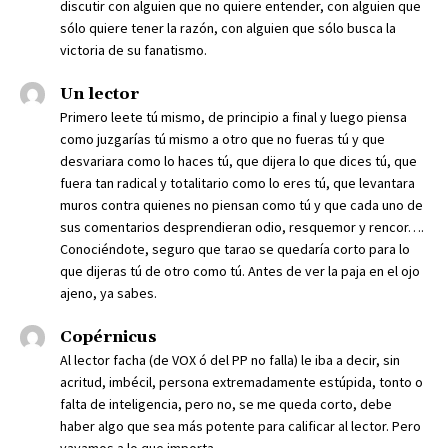
discutir con alguien que no quiere entender, con alguien que
sólo quiere tener la razón, con alguien que sólo busca la
victoria de su fanatismo.
Un lector
Primero leete tú mismo, de principio a final y luego piensa
como juzgarías tú mismo a otro que no fueras tú y que
desvariara como lo haces tú, que dijera lo que dices tú, que
fuera tan radical y totalitario como lo eres tú, que levantara
muros contra quienes no piensan como tú y que cada uno de
sus comentarios desprendieran odio, resquemor y rencor….
Conociéndote, seguro que tarao se quedaría corto para lo
que dijeras tú de otro como tú. Antes de ver la paja en el ojo
ajeno, ya sabes.
Copérnicus
Al lector facha (de VOX ó del PP no falla) le iba a decir, sin
acritud, imbécil, persona extremadamente estúpida, tonto o
falta de inteligencia, pero no, se me queda corto, debe
haber algo que sea más potente para calificar al lector. Pero
vayamos a lo que importa.