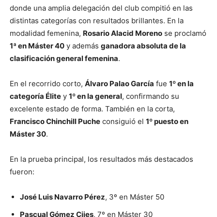
donde una amplia delegación del club compitió en las
distintas categorías con resultados brillantes. En la
modalidad femenina,
Rosario Alacid Moreno
se proclamó
1ª en Máster 40
y además
ganadora absoluta de la
clasificación general femenina
.
En el recorrido corto,
Álvaro Palao García
fue
1º en la
categoría Élite
y
1º en la general
, confirmando su
excelente estado de forma. También en la corta,
Francisco Chinchill Puche
consiguió el
1º puesto en
Máster 30
.
En la prueba principal, los resultados más destacados
fueron:
José Luis Navarro Pérez
, 3º en Máster 50
Pascual Gómez Cijes
, 7º en Máster 30