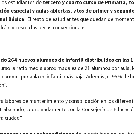
 los estudiantes de
tercero y cuarto curso de Primaria, to
ión especial y aulas abiertas, y los de primer y segund
nal Básica.
El resto de estudiantes que quedan de moment
drán acceso a las becas convencionales
do 264 nuevos alumnos de infantil distribuidos en las 1
curso la ratio media aproximada es de 21 alumnos por aula, 
e alumnos por aula en infantil más baja. Además, el 95% de 
ón”.
ra labores de mantenimiento y consolidación en los diferent
rabajando, coordinadamente con la Consejería de Educació
ra ciudad”.
mnos se van a ver beneficiados
de la gratuidad de los libr