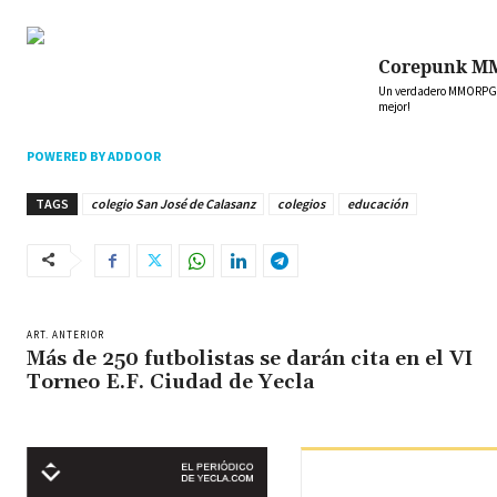
Corepunk M
Un verdadero MMORPG de
mejor!
POWERED BY ADDOOR
TAGS
colegio San José de Calasanz
colegios
educación
ART. ANTERIOR
Más de 250 futbolistas se darán cita en el VI
Torneo E.F. Ciudad de Yecla