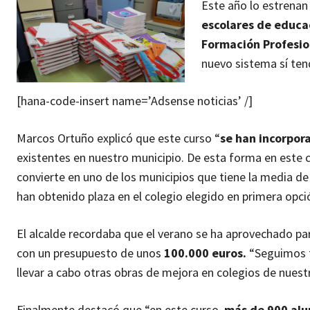
Este año lo estrenan
escolares de educac
Formación Profesio
nuevo sistema sí ten
[hana-code-insert name=’Adsense noticias’ /]
Marcos Ortuño explicó que este curso “
se han incorpora
existentes en nuestro municipio. De esta forma en este 
convierte en uno de los municipios que tiene la media d
han obtenido plaza en el colegio elegido en primera opci
El alcalde recordaba que el verano se ha aprovechado pa
con un presupuesto de unos
100.000 euros.
“Seguimos t
llevar a cabo otras obras de mejora en colegios de nuest
Finalmente destacó que “en este curso,
más de 900 alu