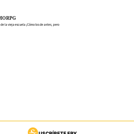
MORPG
 la vieja escuela ¡Cómo los de antes, pero
USCRÍBETE EPY