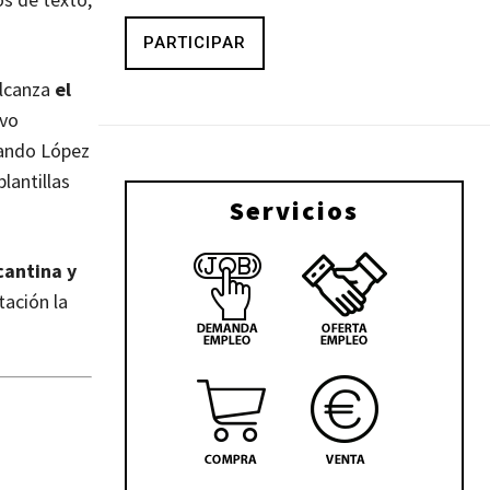
PARTICIPAR
alcanza
el
ivo
nando López
lantillas
Servicios
cantina y
tación la