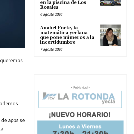
en la piscina de Los
Rosales
6 agosto 2026
Anabel Forte, la
matemática yeclana
que pone números a la
incertidumbre
7 agosto 2026
ue queremos
- Publicidad -
 podemos
o de apps se
la