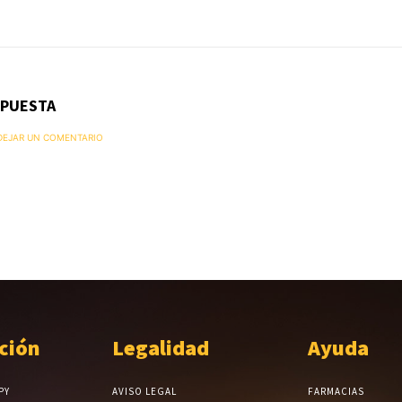
SPUESTA
 DEJAR UN COMENTARIO
ción
Legalidad
Ayuda
PY
AVISO LEGAL
FARMACIAS