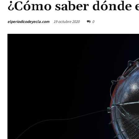
¿Cómo saber dónde e
elperiodicodeyecla.com
19 octubre 2020
0