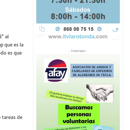
” al
p que es la
- Publicidad -
odo es que
 tareas de