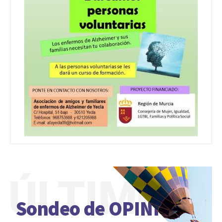
ÚLTIMO
Sondeo de OPINIÓN