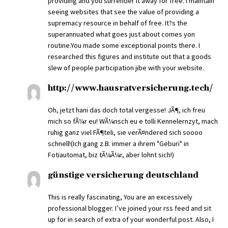
providing and you surrender it away for free. I maintain
seeing websites that see the value of providing a
supremacy resource in behalf of free. It?s the
superannuated what goes just about comes yon
routine.You made some exceptional points there. I
researched this figures and institute out that a goods
slew of people participation jibe with your website.
http://www.hausratversicherung.tech/
Oh, jetzt hani das doch total vergesse! JÃ¶, ich freu
mich so fÃ¼r eu! WÃ¼nsch eu e tolli Kennelernzyt, mach
ruhig ganz viel FÃ¶teli, sie verÃ¤ndered sich soooo
schnell!(Ich gang z.B. immer a ihrem "Geburi" in
Fotiautomat, biz tÃ¼Ã¼r, aber lohnt sich!)
günstige versicherung deutschland
This is really fascinating, You are an excessively
professional blogger. I’ve joined your rss feed and sit
up for in search of extra of your wonderful post. Also, I