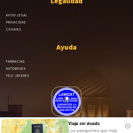
Legalidad
AVISO LEGAL
PRIVACIDAD
COOKIES
Ayuda
FARMACIAS
AUTOBUSES
TELF. INTERES
El Periódico de Yecla alcanza un grado más de compromiso en el
Viaja sin visado
tratamiento de sus datos.
Los pasaportes que más