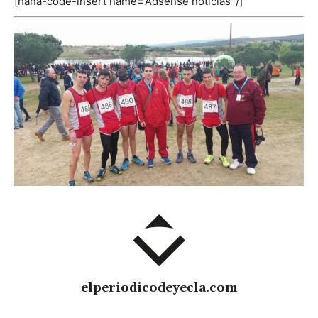
[hana-code-insert name=’Adsense noticias’ /]
elperiodicodeyecla.com