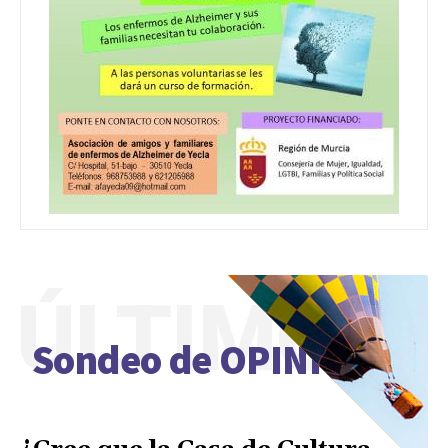
ÚLTIMO
Sondeo de OPINIÓN