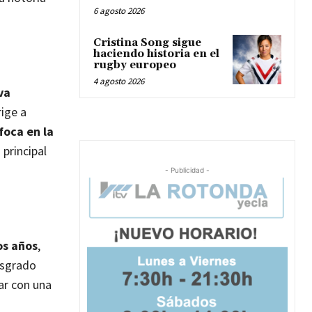
6 agosto 2026
Cristina Song sigue
haciendo historia en el
rugby europeo
4 agosto 2026
va
rige a
foca en la
principal
- Publicidad -
os años
,
osgrado
ar con una