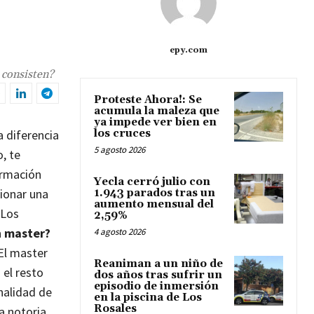
epy.com
 consisten?
Proteste Ahora!: Se
acumula la maleza que
ya impede ver bien en
 diferencia
los cruces
5 agosto 2026
, te
ormación
Yecla cerró julio con
cionar una
1.943 parados tras un
aumento mensual del
Los
2,59%
n master?
4 agosto 2026
El master
Reaniman a un niño de
 el resto
dos años tras sufrir un
episodio de inmersión
nalidad de
en la piscina de Los
Rosales
a notoria