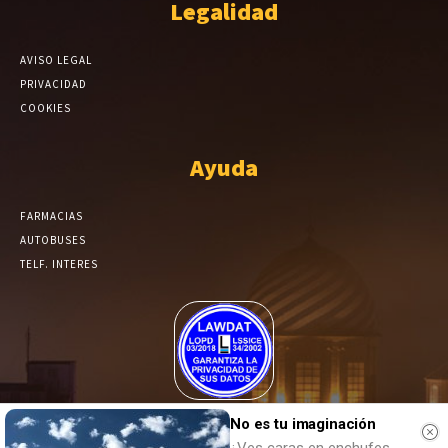
Legalidad
AVISO LEGAL
PRIVACIDAD
COOKIES
Ayuda
FARMACIAS
AUTOBUSES
TELF. INTERES
El Periódico de Yecla alcanza un grado más de compromiso en el
No es tu imaginación
tratamiento de sus datos.