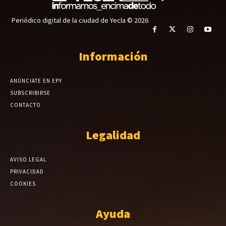
Periódico digital de la ciudad de Yecla © 2026
Información
ANÚNCIATE EN EPY
SUBSCRIBIRSE
CONTACTO
Legalidad
AVISO LEGAL
PRIVACIDAD
COOKIES
Ayuda