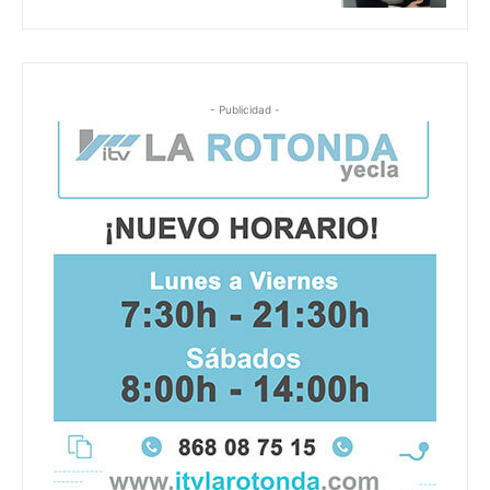
- Publicidad -