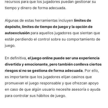
recursos para que los jugadores puedan gestionar su
tiempo y dinero de forma adecuada.
Algunas de estas herramientas incluyen
límites de
depósito, límites de tiempo de juego y la opción de
autoexclusión
para aquellos jugadores que sientan que
están perdiendo el control sobre su comportamiento de
juego.
En definitiva,
el juego online puede ser una experiencia
divertida y emocionante, pero también conlleva ciertos
riesgos si no se gestiona de forma adecuada
. Por ello,
es importante que los jugadores elijan casinos que
promuevan el juego responsable y que ofrezcan apoyo
en caso de que algún usuario necesite asesoría o ayuda
para controlar sus hábitos de juego.