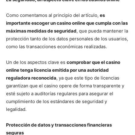
Como comentamos al principio del artículo,
es
importante escoger un casino online que cumpla con las
máximas medidas de seguridad
, que pueda mantener la
protección tanto de los datos personales de los usuarios,
como las transacciones económicas realizadas.
Un de los aspectos clave es
comprobar que el casino
online tenga licencia emitida por una autoridad
reguladora reconocida
, ya que este tipo de licencias
garantizan que el casino opere de forma transparente y
esté sujeto a auditorías regulares para asegurar el
cumplimiento de los estándares de seguridad y
legalidad.
Protección de datos y transacciones financieras
seguras