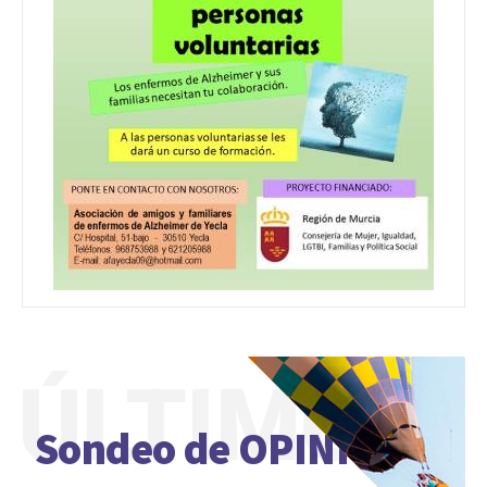
ÚLTIMO
Sondeo de OPINIÓN