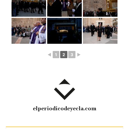
◄
1
2
3
►
elperiodicodeyecla.com