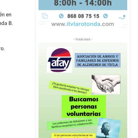
ién en
nda B.
- Publicidad -
ro.