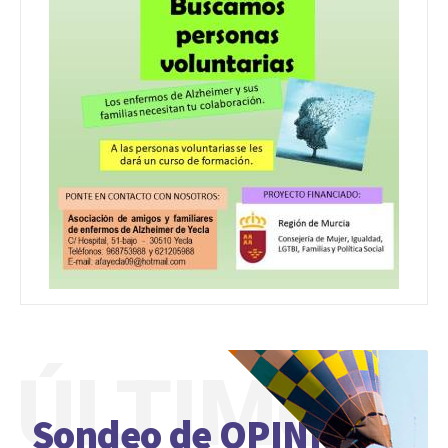
ÚLTIMO
Sondeo de OPINIÓN