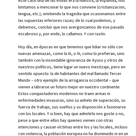
este caso una de las etnias era la nuestra, la española, nos
limitamos a mencionar lo que nos conviene (cristianizacion,
lengua, etc.), omitiendo la tragedia que ocasionamos entre
las supuestas inferiores razas; de lo cual podemos, y
debemos, concluir que nos avergonzamos de ese pasado
escabroso y, por ende, lo callamos. Y con razón.
Hoy día, en épocas en que tenemos que lidiar no sólo con
nuevas amenazas, como la IA, o AI, como lo prefieran, sino
también con la insondable ignorancia de Ayuso y otros de
nuestros políticos, tiene lugar un nuevo mestizaje, pero en
sentido opuesto: la de habitantes del mal llamado Tercer
Mundo – otro ejemplo de la arrogancia occidental – que
vienen a labrarse un futuro mejor en nuestro continente.
Estos conquistadores modernos no traen armas ni
enfermedades invasoras, sino su anhelo de superación, su
fuerza de trabajo, sus sueños y su disposición a fusionarse
con los locales. Y si bien, hay que admitirlo nos guste o no,
pese a que entre ellos hay quienes vienen con otras
intenciones y causan víctimas entre los y las locales, incluso
con violencia, la población europea no ha disminuido ni en un