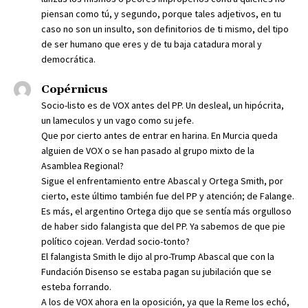
piensan como tú, y segundo, porque tales adjetivos, en tu
caso no son un insulto, son definitorios de ti mismo, del tipo
de ser humano que eres y de tu baja catadura moral y
democrática.
Copérnicus
Socio-listo es de VOX antes del PP. Un desleal, un hipócrita,
un lameculos y un vago como su jefe.
Que por cierto antes de entrar en harina. En Murcia queda
alguien de VOX o se han pasado al grupo mixto de la
Asamblea Regional?
Sigue el enfrentamiento entre Abascal y Ortega Smith, por
cierto, este último también fue del PP y atención; de Falange.
Es más, el argentino Ortega dijo que se sentía más orgulloso
de haber sido falangista que del PP. Ya sabemos de que pie
político cojean. Verdad socio-tonto?
El falangista Smith le dijo al pro-Trump Abascal que con la
Fundación Disenso se estaba pagan su jubilación que se
esteba forrando.
A los de VOX ahora en la oposición, ya que la Reme los echó,