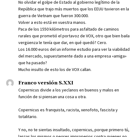
No olvidar el golpe de Estado al gobierno legítimo de la
República que trajo más muertos que los EEUU tuvieron en la
guerra de Vietnam que fueron 300.000.
Volver a esto está en vuestra manos.
Paca de los 1550 kilómetros para asfaltado de caminos
rurales que prometió el portavoz de VOX, otro que bien baila
vergüenza le tenía que dar, en qué quedó? Cero.
Los 16.000 euros del un informe estudio para ver la viabilidad
del mercado, supuestamente dado a una empresa «amiga»
que ha pasado?
Mucho insulto de esto los de VOX callan.
Franco versión S.XXI
Copernicus divide a los yeclanos en buenos y malos en
función de si piensan una cosa u otra.
Copernicus es franquista, racista, xenofoto, fascista y
totalitario.
Y no, no te sientas insultado, copernicus, porque primero tú,
lanzas los mismos o peores improperios contra quienes no