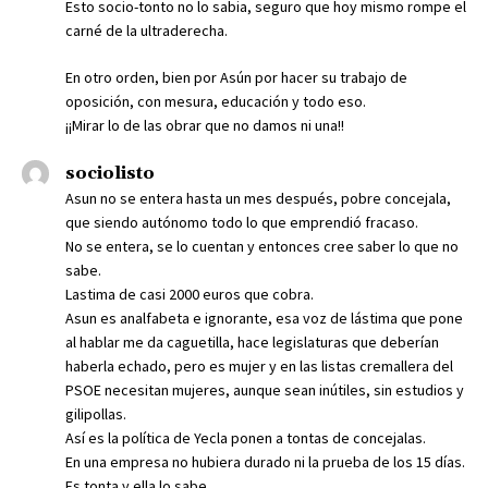
Esto socio-tonto no lo sabia, seguro que hoy mismo rompe el
carné de la ultraderecha.
En otro orden, bien por Asún por hacer su trabajo de
oposición, con mesura, educación y todo eso.
¡¡Mirar lo de las obrar que no damos ni una!!
sociolisto
Asun no se entera hasta un mes después, pobre concejala,
que siendo autónomo todo lo que emprendió fracaso.
No se entera, se lo cuentan y entonces cree saber lo que no
sabe.
Lastima de casi 2000 euros que cobra.
Asun es analfabeta e ignorante, esa voz de lástima que pone
al hablar me da caguetilla, hace legislaturas que deberían
haberla echado, pero es mujer y en las listas cremallera del
PSOE necesitan mujeres, aunque sean inútiles, sin estudios y
gilipollas.
Así es la política de Yecla ponen a tontas de concejalas.
En una empresa no hubiera durado ni la prueba de los 15 días.
Es tonta y ella lo sabe .