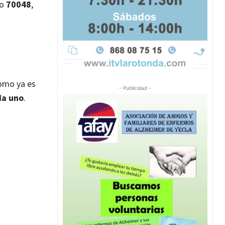
ro
70048
,
como ya es
- Publicidad -
da uno
.