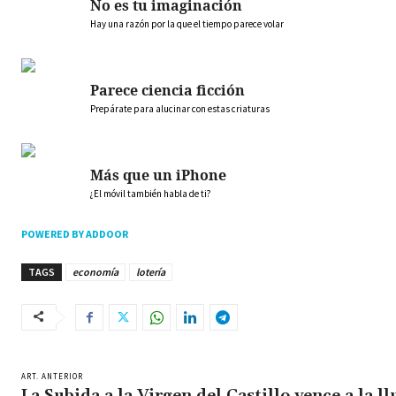
No es tu imaginación
Hay una razón por la que el tiempo parece volar
Parece ciencia ficción
Prepárate para alucinar con estas criaturas
Más que un iPhone
¿El móvil también habla de ti?
POWERED BY ADDOOR
TAGS
economía
lotería
ART. ANTERIOR
La Subida a la Virgen del Castillo vence a la ll