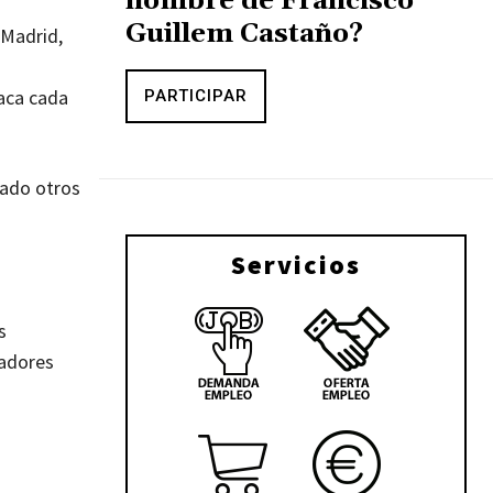
nombre de Francisco
Guillem Castaño?
 Madrid,
taca cada
PARTICIPAR
rado otros
Servicios
s
jadores