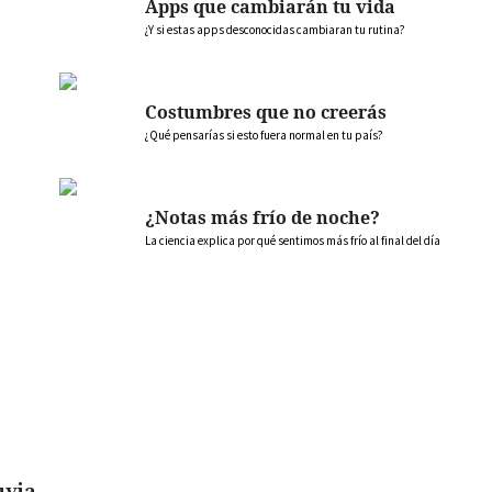
Apps que cambiarán tu vida
¿Y si estas apps desconocidas cambiaran tu rutina?
Costumbres que no creerás
¿Qué pensarías si esto fuera normal en tu país?
¿Notas más frío de noche?
La ciencia explica por qué sentimos más frío al final del día
uvia