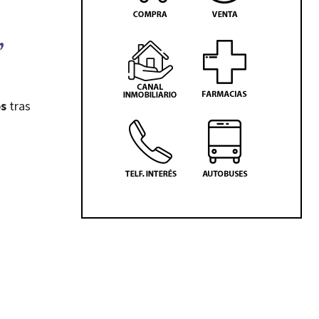
”
os
tras