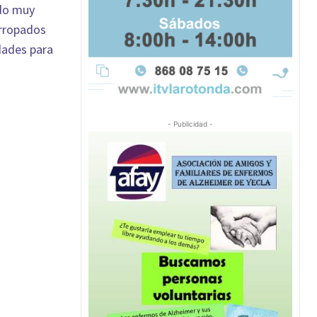
ido muy
arropados
dades para
- Publicidad -