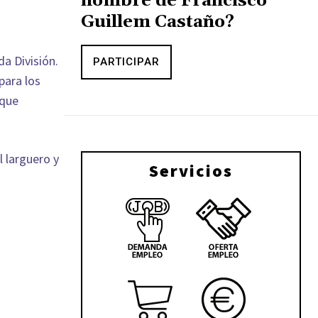
nombre de Francisco
Guillem Castaño?
a División.
PARTICIPAR
para los
 que
l larguero y
Servicios