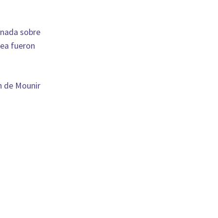
unada sobre
rea fueron
n de Mounir