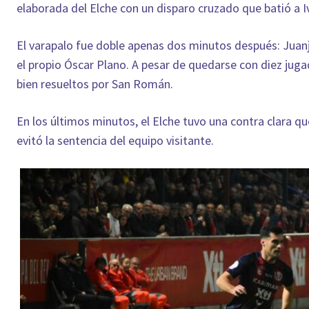
elaborada del Elche con un disparo cruzado que batió a I
El varapalo fue doble apenas dos minutos después: Juanj
el propio Óscar Plano. A pesar de quedarse con diez jugad
bien resueltos por San Román.
En los últimos minutos, el Elche tuvo una contra clara 
evitó la sentencia del equipo visitante.