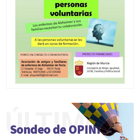
ÚLTIMO
Sondeo de OPINIÓN