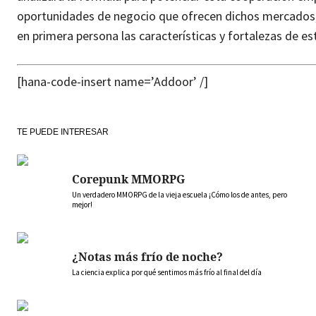
oportunidades de negocio que ofrecen dichos mercados, 
en primera persona las características y fortalezas de es
[hana-code-insert name=’Addoor’ /]
TE PUEDE INTERESAR
Corepunk MMORPG
Un verdadero MMORPG de la vieja escuela ¡Cómo los de antes, pero
mejor!
¿Notas más frío de noche?
La ciencia explica por qué sentimos más frío al final del día