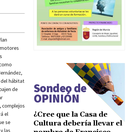
Plan
romotores
s
s como
Hernández,
del hábitat
Sondeo de
bajen de
OPINIÓN
ar
, complejos
¿Cree que la Casa de
á el
ue se
Cultura debería llevar el
y las