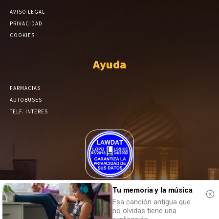
AVISO LEGAL
PRIVACIDAD
COOKIES
Ayuda
FARMACIAS
AUTOBUSES
TELF. INTERES
El Periódico de Yecla alcanza un grado más de compromiso en el
Tu memoria y la música
tratamiento de sus datos.
Esa canción antigua que
no olvidas tiene una