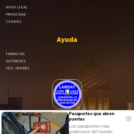
AVISO LEGAL
PRIVACIDAD
COOKIES
Ayuda
FARMACIAS
AUTOBUSES
TELF. INTERES
El Periódico de Yecla alcanza un grado más de compromiso en el
Pasaportes que abren
tratamiento de sus datos.
puertas
Los pasaportes más
poderosos del mundo,