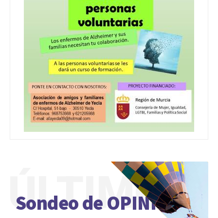
ÚLTIMO
Sondeo de OPINIÓN