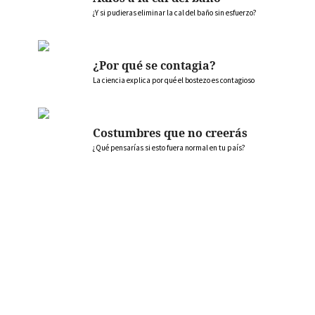
¿Y si pudieras eliminar la cal del baño sin esfuerzo?
¿Por qué se contagia?
La ciencia explica por qué el bostezo es contagioso
Costumbres que no creerás
¿Qué pensarías si esto fuera normal en tu país?