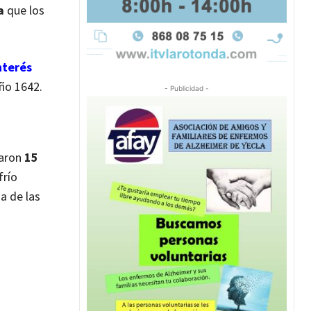
a
que los
nterés
año 1642.
- Publicidad -
zaron
15
frío
a de las