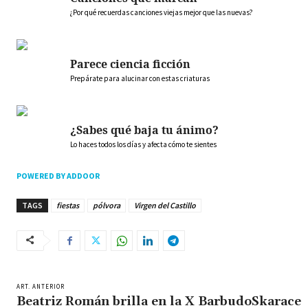
¿Por qué recuerdas canciones viejas mejor que las nuevas?
Parece ciencia ficción
Prepárate para alucinar con estas criaturas
¿Sabes qué baja tu ánimo?
Lo haces todos los días y afecta cómo te sientes
POWERED BY ADDOOR
TAGS
fiestas
pólvora
Virgen del Castillo
ART. ANTERIOR
Beatriz Román brilla en la X BarbudoSkarace