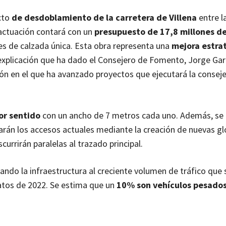
cto
de desdoblamiento de la carretera de Villena
entre l
a actuación contará con un
presupuesto de 17,8 millones d
es de calzada única. Esta obra representa una
mejora estra
s explicación que ha dado el Consejero de Fomento, Jorge Gar
n en el que ha avanzado proyectos que ejecutará la conseje
por sentido
con un ancho de 7 metros cada uno. Además, se h
rán los accesos actuales mediante la creación de nuevas gl
urrirán paralelas al trazado principal.
tando la infraestructura al creciente volumen de tráfico que
atos de 2022. Se estima que un
10% son vehículos pesado