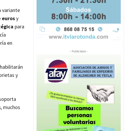
a variante
e euros
y
tégica
para
cía
ría en
- Publicidad -
abilitarán
orietas y
 soporta
s
, muchos