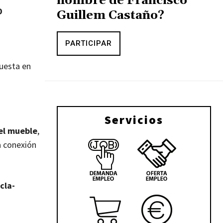
nombre de Francisco
D
Guillem Castaño?
PARTICIPAR
puesta en
Servicios
el mueble
,
a conexión
cla-