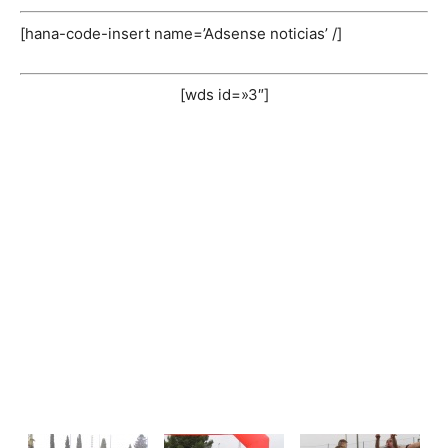
[hana-code-insert name=’Adsense noticias’ /]
[wds id=»3″]