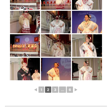
◄
1
2
3
...
6
►