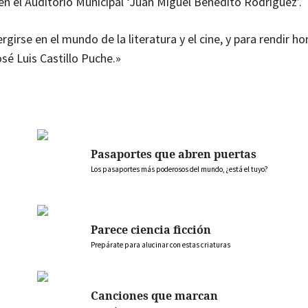
 en el Auditorio Municipal ‘Juan Miguel Benedito Rodríguez’.
irse en el mundo de la literatura y el cine, y para rendir h
osé Luis Castillo Puche.»
Pasaportes que abren puertas
Los pasaportes más poderosos del mundo, ¿está el tuyo?
Parece ciencia ficción
Prepárate para alucinar con estas criaturas
Canciones que marcan