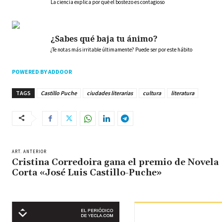
La ciencia explica por qué el bostezo es contagioso
¿Sabes qué baja tu ánimo?
¿Te notas más irritable últimamente? Puede ser por este hábito
POWERED BY ADDOOR
TAGS
Castillo Puche
ciudades literarias
cultura
literatura
ART. ANTERIOR
Cristina Corredoira gana el premio de Novela
Corta «José Luis Castillo-Puche»