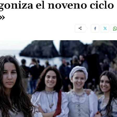
goniza el noveno ciclo
»