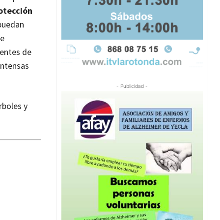
otección
 puedan
de
ientes de
intensas
- Publicidad -
rboles y