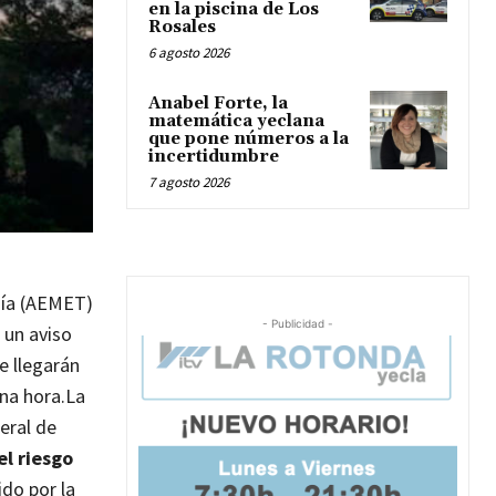
en la piscina de Los
Rosales
6 agosto 2026
Anabel Forte, la
matemática yeclana
que pone números a la
incertidumbre
7 agosto 2026
gía (AEMET)
- Publicidad -
 un aviso
 llegarán
na hora.
La
eral de
el riesgo
do por la