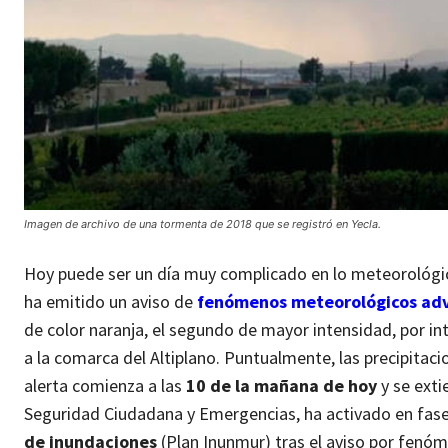
Imagen de archivo de una tormenta de 2018 que se registró en Yecla.
Hoy puede ser un día muy complicado en lo meteorológic
ha emitido un aviso de
fenómenos meteorológicos ad
de color naranja, el segundo de mayor intensidad, por int
a la comarca del Altiplano. Puntualmente, las precipitac
alerta comienza a las
10 de la mañana de hoy
y se exti
Seguridad Ciudadana y Emergencias, ha activado en fase 
de inundaciones
(Plan Inunmur) tras el aviso por fenó