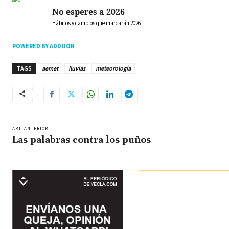
No esperes a 2026
Hábitos y cambios que marcarán 2026
POWERED BY ADDOOR
TAGS
aemet
lluvias
meteorología
ART. ANTERIOR
Las palabras contra los puños