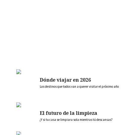
Dónde viajar en 2026
Los destinos que todos van a querer visitar el próximo año
El futuro de la limpieza
¿Y si tu casa se limpiara sola mientras tú descansas?