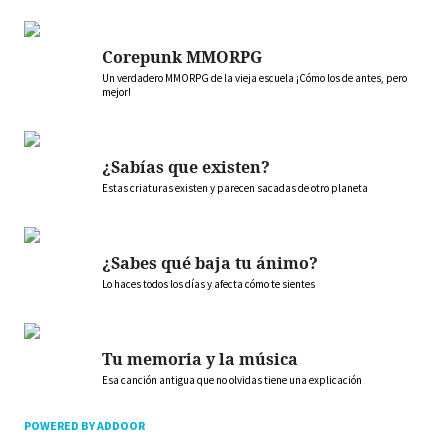
Corepunk MMORPG
Un verdadero MMORPG de la vieja escuela ¡Cómo los de antes, pero
mejor!
¿Sabías que existen?
Estas criaturas existen y parecen sacadas de otro planeta
¿Sabes qué baja tu ánimo?
Lo haces todos los días y afecta cómo te sientes
Tu memoria y la música
Esa canción antigua que no olvidas tiene una explicación
POWERED BY ADDOOR