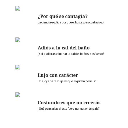
¿Por qué se contagia?
La ciencia explica por qué el bostezo es contagioso
Adiós a la cal del baño
¿Y si pudieras eliminar la cal del baño sin esfuerzo?
Lujo con carácter
Una joya para mujeres que no piden permiso
Costumbres que no creerás
¿Qué pensarías si esto fuera normal en tu país?