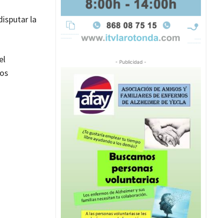
isputar la
el
- Publicidad -
ros