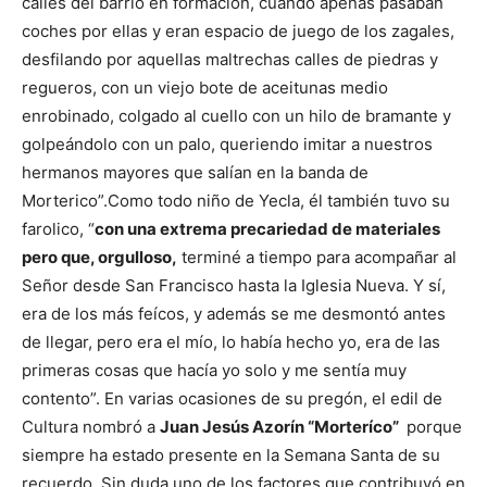
calles del barrio en formación, cuando apenas pasaban
coches por ellas y eran espacio de juego de los zagales,
desfilando por aquellas maltrechas calles de piedras y
regueros, con un viejo bote de aceitunas medio
enrobinado, colgado al cuello con un hilo de bramante y
golpeándolo con un palo, queriendo imitar a nuestros
hermanos mayores que salían en la banda de
Morterico”.
Como todo niño de Yecla, él también tuvo su
farolico, “
con una extrema precariedad de materiales
pero que, orgulloso,
terminé a tiempo para acompañar al
Señor desde San Francisco hasta la Iglesia Nueva.
Y sí,
era de los más feícos, y además se me desmontó antes
de llegar, pero era el mío, lo había hecho yo, era de las
primeras cosas que hacía yo solo y me sentía muy
contento”.
En varias ocasiones de su pregón, el edil de
Cultura nombró a
Juan Jesús Azorín “Morteríco”
porque
siempre ha estado presente en la Semana Santa de su
recuerdo.
Sin duda uno de los factores que contribuyó en