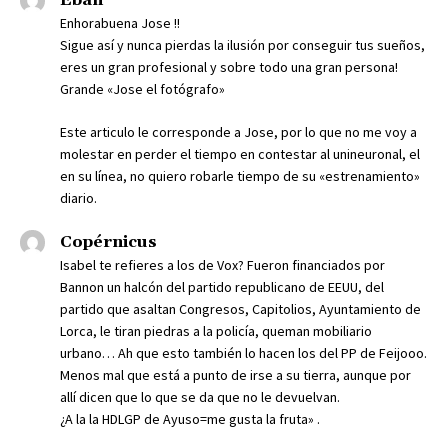
Eban
Enhorabuena Jose !!
Sigue así y nunca pierdas la ilusión por conseguir tus sueños,
eres un gran profesional y sobre todo una gran persona!
Grande «Jose el fotógrafo»
Este articulo le corresponde a Jose, por lo que no me voy a
molestar en perder el tiempo en contestar al unineuronal, el
en su línea, no quiero robarle tiempo de su «estrenamiento»
diario.
Copérnicus
Isabel te refieres a los de Vox? Fueron financiados por
Bannon un halcón del partido republicano de EEUU, del
partido que asaltan Congresos, Capitolios, Ayuntamiento de
Lorca, le tiran piedras a la policía, queman mobiliario
urbano… Ah que esto también lo hacen los del PP de Feijooo.
Menos mal que está a punto de irse a su tierra, aunque por
allí dicen que lo que se da que no le devuelvan.
¿A la la HDLGP de Ayuso=me gusta la fruta» .