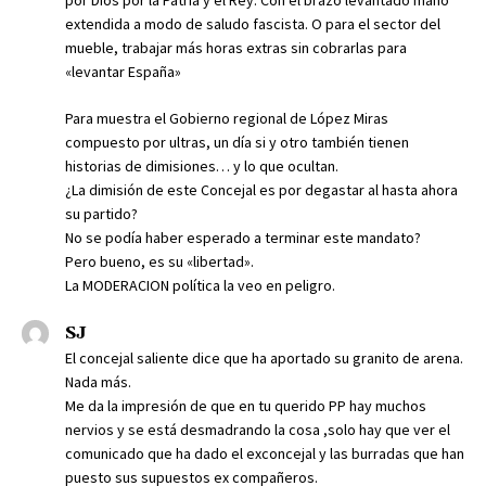
por Dios por la Patria y el Rey. Con el brazo levantado mano
extendida a modo de saludo fascista. O para el sector del
mueble, trabajar más horas extras sin cobrarlas para
«levantar España»
Para muestra el Gobierno regional de López Miras
compuesto por ultras, un día si y otro también tienen
historias de dimisiones… y lo que ocultan.
¿La dimisión de este Concejal es por degastar al hasta ahora
su partido?
No se podía haber esperado a terminar este mandato?
Pero bueno, es su «libertad».
La MODERACION política la veo en peligro.
SJ
El concejal saliente dice que ha aportado su granito de arena.
Nada más.
Me da la impresión de que en tu querido PP hay muchos
nervios y se está desmadrando la cosa ,solo hay que ver el
comunicado que ha dado el exconcejal y las burradas que han
puesto sus supuestos ex compañeros.