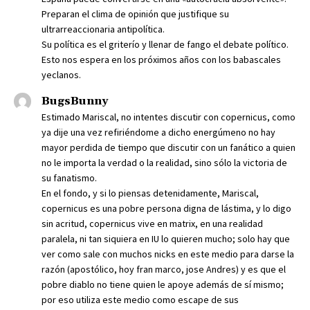
Preparan el clima de opinión que justifique su
ultrarreaccionaria antipolítica.
Su política es el griterío y llenar de fango el debate político.
Esto nos espera en los próximos años con los babascales
yeclanos.
BugsBunny
Estimado Mariscal, no intentes discutir con copernicus, como
ya dije una vez refiriéndome a dicho energúmeno no hay
mayor perdida de tiempo que discutir con un fanático a quien
no le importa la verdad o la realidad, sino sólo la victoria de
su fanatismo.
En el fondo, y si lo piensas detenidamente, Mariscal,
copernicus es una pobre persona digna de lástima, y lo digo
sin acritud, copernicus vive en matrix, en una realidad
paralela, ni tan siquiera en IU lo quieren mucho; solo hay que
ver como sale con muchos nicks en este medio para darse la
razón (apostólico, hoy fran marco, jose Andres) y es que el
pobre diablo no tiene quien le apoye además de sí mismo;
por eso utiliza este medio como escape de sus