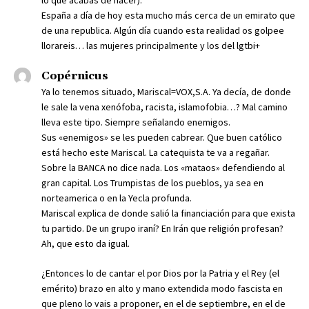
lo que acabas de hacer).
España a día de hoy esta mucho más cerca de un emirato que
de una republica. Algún día cuando esta realidad os golpee
llorareis… las mujeres principalmente y los del lgtbi+
Copérnicus
Ya lo tenemos situado, Mariscal=VOX,S.A. Ya decía, de donde
le sale la vena xenófoba, racista, islamofobia…? Mal camino
lleva este tipo. Siempre señalando enemigos.
Sus «enemigos» se les pueden cabrear. Que buen católico
está hecho este Mariscal. La catequista te va a regañar.
Sobre la BANCA no dice nada. Los «mataos» defendiendo al
gran capital. Los Trumpistas de los pueblos, ya sea en
norteamerica o en la Yecla profunda.
Mariscal explica de donde salió la financiación para que exista
tu partido. De un grupo iraní? En Irán que religión profesan?
Ah, que esto da igual.
¿Entonces lo de cantar el por Dios por la Patria y el Rey (el
emérito) brazo en alto y mano extendida modo fascista en
que pleno lo vais a proponer, en el de septiembre, en el de