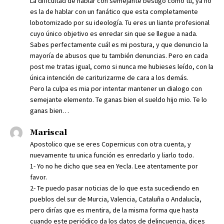
La dificultad de hablar con semejante besugo como tu, ya no
es la de hablar con un fanático que esta completamente
lobotomizado por su ideología. Tu eres un liante profesional
cuyo único objetivo es enredar sin que se llegue a nada.
Sabes perfectamente cuál es mi postura, y que denuncio la
mayoría de abusos que tu también denuncias. Pero en cada
post me tratas igual, como si nunca me hubieses leído, con la
única intención de cariturizarme de cara a los demás.
Pero la culpa es mia por intentar mantener un dialogo con
semejante elemento. Te ganas bien el sueldo hijo mio. Te lo
ganas bien…
Mariscal
Apostolico que se eres Copernicus con otra cuenta, y
nuevamente tu unica función es enredarlo y liarlo todo.
1- Yo no he dicho que sea en Yecla. Lee atentamente por
favor.
2- Te puedo pasar noticias de lo que esta sucediendo en
pueblos del sur de Murcia, Valencia, Cataluña o Andalucía,
pero dirías que es mentira, de la misma forma que hasta
cuando este periódico da los datos de delincuencia, dices