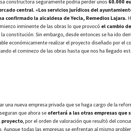
presa constructora seguramente podría perder unos
60.000 e
rcado central. «Los servicios jurídicos del ayuntamient
 ha confirmado la alcaldesa de Yecla, Remedios Lajara.
H
omienzo inminente de las obras lo que provocó
el cambio de
 la constitución. Sin embargo, desde entonces se ha ido de
iable económicamente realizar el proyecto diseñado por el co
rando el cominezo de las obras hasta que nos ha llegado est
car una nueva empresa privada que se haga cargo de la refo
aseguran que ahora se
ofertará a las otras empresas que 
l proyecto
, por el orden de valoración que resultó del concu
 año. Aunque todas las empresas se enfrentan al mismo proble