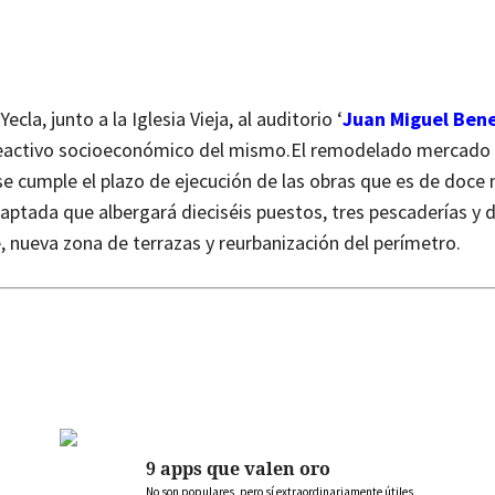
la, junto a la Iglesia Vieja, al auditorio ‘
Juan Miguel Ben
 reactivo socioeconómico del mismo.
El remodelado
mercado 
 se cumple el plazo de ejecución de las obras que es de doce
aptada que albergará dieciséis puestos, tres pescaderías y 
, nueva zona de terrazas y reurbanización del perímetro.
9 apps que valen oro
No son populares, pero sí extraordinariamente útiles