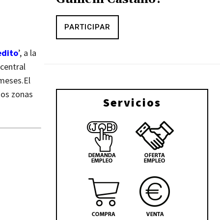
PARTICIPAR
edito
’, a la
central
 meses.
El
dos zonas
Servicios