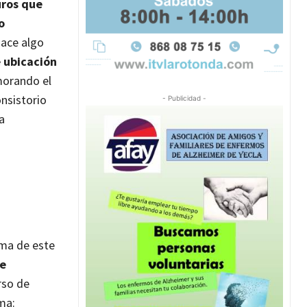
uros que
o
ace algo
 ubicación
morando el
nsistorio
- Publicidad -
a
rma de este
se
rso de
ma: