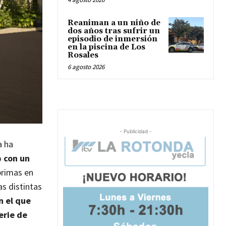
Reaniman a un niño de
dos años tras sufrir un
episodio de inmersión
en la piscina de Los
Rosales
6 agosto 2026
- Publicidad -
a ha
o
con un
primas en
as distintas
n el que
erie de