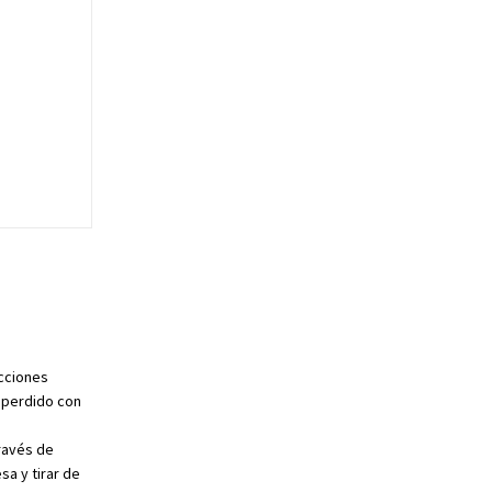
ecciones
 perdido con
ravés de
a y tirar de