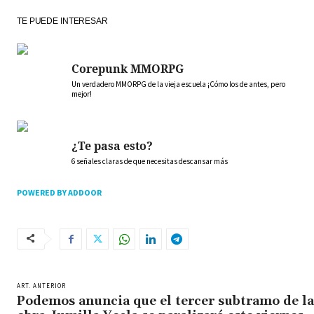
TE PUEDE INTERESAR
Corepunk MMORPG
Un verdadero MMORPG de la vieja escuela ¡Cómo los de antes, pero
mejor!
¿Te pasa esto?
6 señales claras de que necesitas descansar más
POWERED BY ADDOOR
ART. ANTERIOR
Podemos anuncia que el tercer subtramo de la