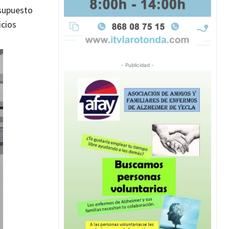
esupuesto
icios
- Publicidad -