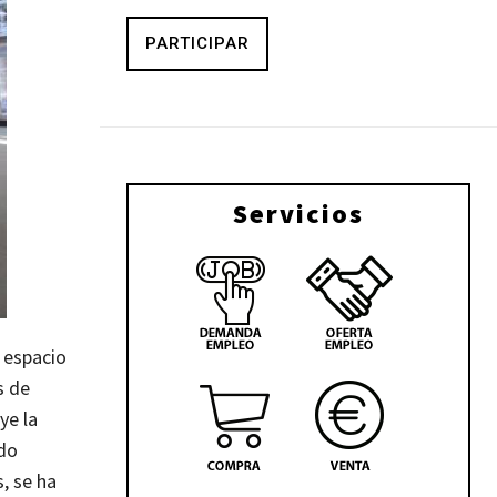
PARTICIPAR
Servicios
 espacio
s de
ye la
ado
, se ha