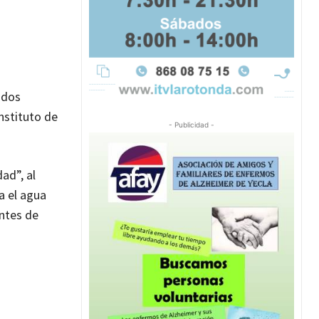
ndos
Instituto de
- Publicidad -
ad”, al
 el agua
antes de