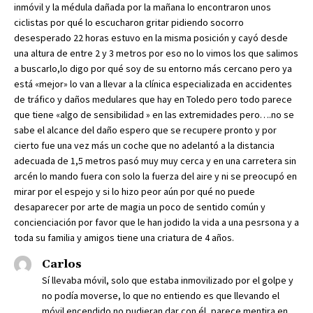
inmóvil y la médula dañada por la mañana lo encontraron unos
ciclistas por qué lo escucharon gritar pidiendo socorro
desesperado 22 horas estuvo en la misma posición y cayó desde
una altura de entre 2 y 3 metros por eso no lo vimos los que salimos
a buscarlo,lo digo por qué soy de su entorno más cercano pero ya
está «mejor» lo van a llevar a la clínica especializada en accidentes
de tráfico y daños medulares que hay en Toledo pero todo parece
que tiene «algo de sensibilidad » en las extremidades pero….no se
sabe el alcance del daño espero que se recupere pronto y por
cierto fue una vez más un coche que no adelantó a la distancia
adecuada de 1,5 metros pasó muy muy cerca y en una carretera sin
arcén lo mando fuera con solo la fuerza del aire y ni se preocupó en
mirar por el espejo y si lo hizo peor aún por qué no puede
desaparecer por arte de magia un poco de sentido común y
concienciación por favor que le han jodido la vida a una pesrsona y a
toda su familia y amigos tiene una criatura de 4 años.
Carlos
Sí llevaba móvil, solo que estaba inmovilizado por el golpe y
no podía moverse, lo que no entiendo es que llevando el
móvil encendido no pudieran dar con él, parece mentira en