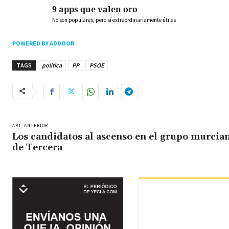
9 apps que valen oro
No son populares, pero sí extraordinariamente útiles
POWERED BY ADDOOR
TAGS
política
PP
PSOE
ART. ANTERIOR
Los candidatos al ascenso en el grupo murcia
de Tercera