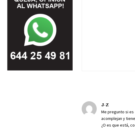
J-Z
Me pregunto si es 
acomplejan y tien
¿O es que está, co