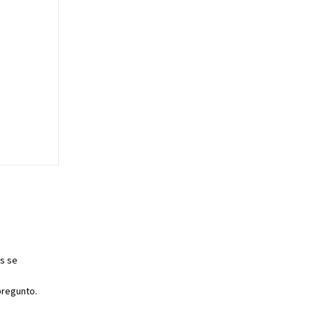
as se
pregunto.