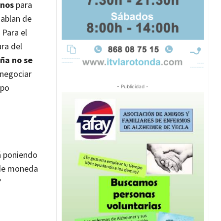
inos
para
hablan de
 Para el
ra del
ña no se
 negociar
mpo
- Publicidad -
á poniendo
r de moneda
”