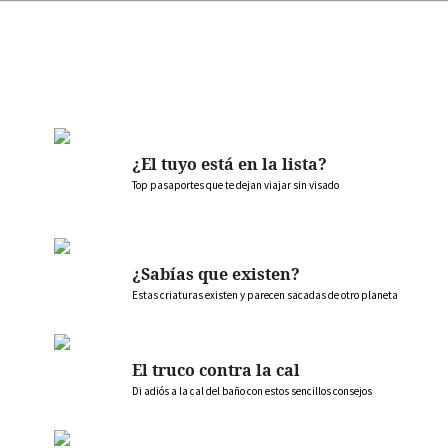
¿El tuyo está en la lista?
Top pasaportes que te dejan viajar sin visado
¿Sabías que existen?
Estas criaturas existen y parecen sacadas de otro planeta
El truco contra la cal
Di adiós a la cal del baño con estos sencillos consejos