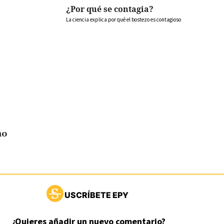
¿Por qué se contagia?
La ciencia explica por qué el bostezo es contagioso
no
USCRÍBETE EPY
¿Quieres añadir un nuevo comentario?