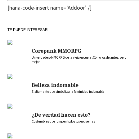
[hana-code-insert name=’Addoor’ /]
TE PUEDE INTERESAR
Corepunk MMORPG
Un verdadero MMORPG de la vieja escuela ¡Cómo los de antes, pero
mejor!
Belleza indomable
El diamante que simboliza la feminidad indomable
¿De verdad hacen esto?
Costumbres que rompen todos los esquemas