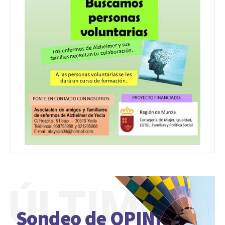
ÚLTIMO
Sondeo de OPINIÓN